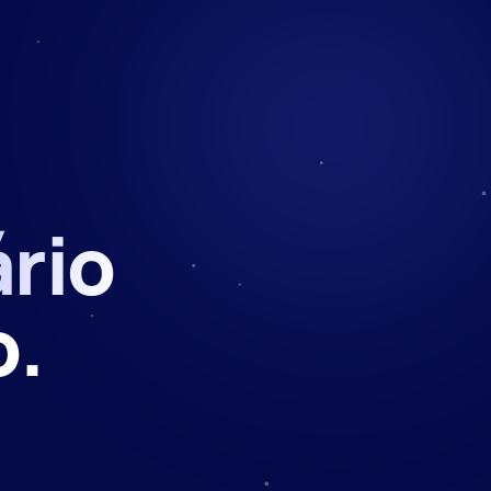
rio
o.