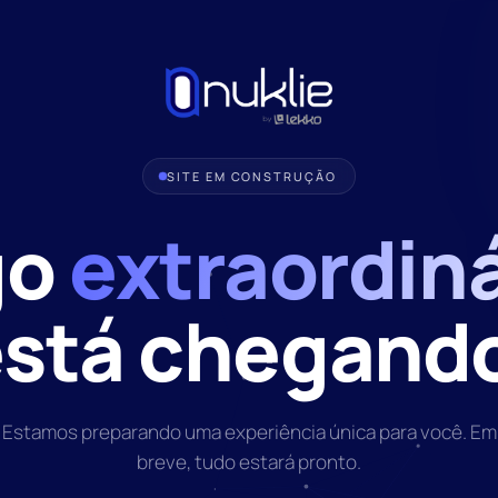
SITE EM CONSTRUÇÃO
go
extraordiná
stá chegand
Estamos preparando uma experiência única para você. Em
breve, tudo estará pronto.