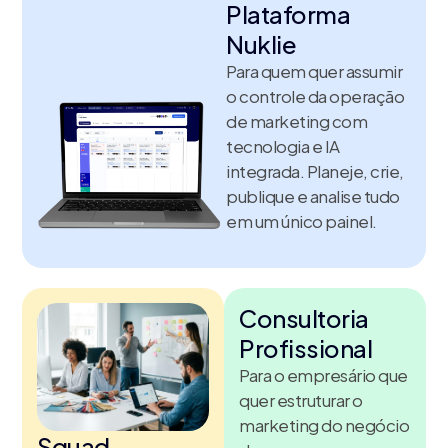
Plataforma
Nuklie
Para quem quer assumir
o controle da operação
de marketing com
tecnologia e IA
integrada. Planeje, crie,
publique e analise tudo
em um único painel.
Consultoria
Profissional
Para o empresário que
quer estruturar o
marketing do negócio
Squad