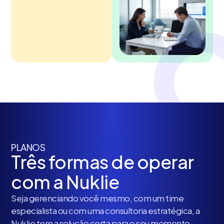
PLANOS
Três formas de operar
com a Nuklie
Seja gerenciando você mesmo, com um time
especialista ou com uma consultoria estratégica, a
Nuklie tem a solução certa para o seu momento.