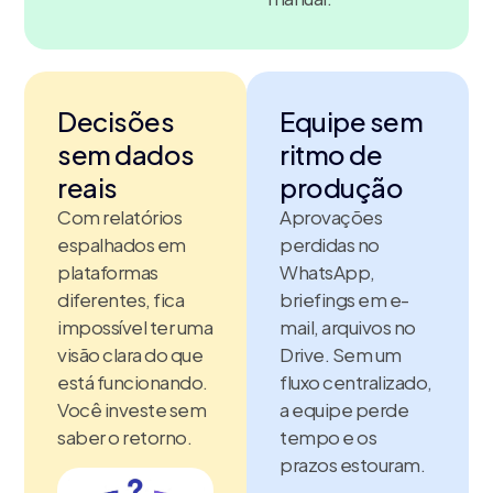
Decisões
Equipe sem
sem dados
ritmo de
reais
produção
Com relatórios
Aprovações
espalhados em
perdidas no
plataformas
WhatsApp,
diferentes, fica
briefings em e-
impossível ter uma
mail, arquivos no
visão clara do que
Drive. Sem um
está funcionando.
fluxo centralizado,
Você investe sem
a equipe perde
saber o retorno.
tempo e os
prazos estouram.