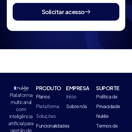
Solicitar acesso
Seus dados estão seguros. Não enviamos spam.
PRODUTO
EMPRESA
SUPORTE
Plataforma
Planos
Início
Política de
multicanal
Plataforma
Sobre nós
Privacidade
com
Soluções
Nuklie
inteligência
artificial para
Funcionalidades
Termos de
gestão de