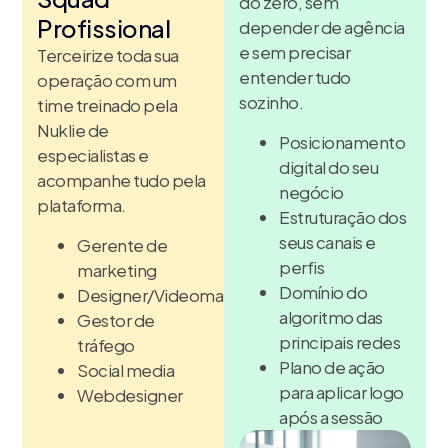
do zero, sem
Profissional
depender de agência
e sem precisar
Terceirize toda sua
entender tudo
operação com um
sozinho.
time treinado pela
Nuklie de
Posicionamento
especialistas e
digital do seu
acompanhe tudo pela
negócio
plataforma.
Estruturação dos
seus canais e
Gerente de
perfis
marketing
Domínio do
Designer/Videomaker
algoritmo das
Gestor de
principais redes
tráfego
Plano de ação
Social media
para aplicar logo
Webdesigner
após a sessão