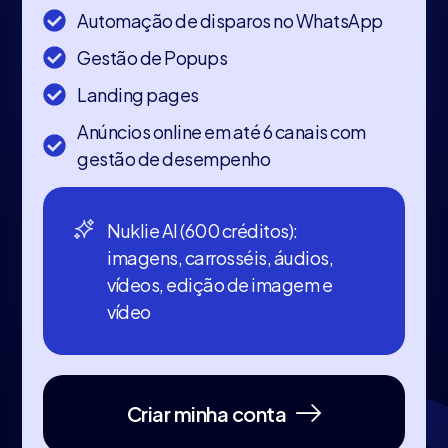
Automação de disparos no WhatsApp
Gestão de Popups
Landing pages
Anúncios online em até 6 canais com
gestão de desempenho
Nuklie AI (600 créditos):
imagens, carrosséis, áudios,
vídeos, edição de imagem e
vídeo
Criar minha conta