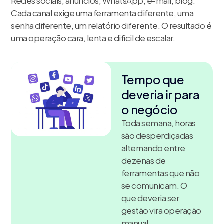
Redes sociais, anúncios, WhatsApp, e-mail, blog.
Cada canal exige uma ferramenta diferente, uma
senha diferente, um relatório diferente. O resultado é
uma operação cara, lenta e difícil de escalar.
Tempo que
deveria ir para
o negócio
Toda semana, horas
são desperdiçadas
alternando entre
dezenas de
ferramentas que não
se comunicam. O
que deveria ser
gestão vira operação
manual.